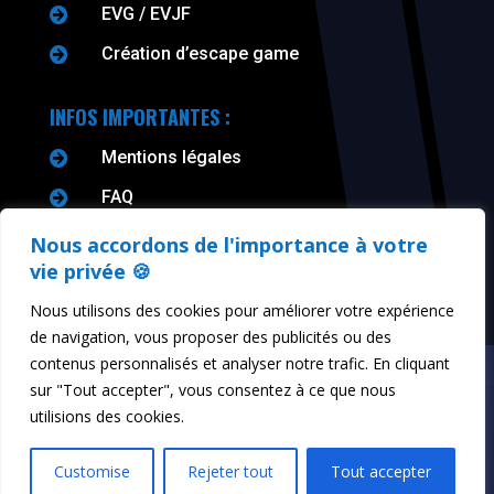
EVG / EVJF

Création d’escape game

INFOS IMPORTANTES :
Mentions légales

FAQ

CGV

Nous accordons de l'importance à votre
vie privée 🍪
Nous utilisons des cookies pour améliorer votre expérience
de navigation, vous proposer des publicités ou des
contenus personnalisés et analyser notre trafic. En cliquant
sur "Tout accepter", vous consentez à ce que nous
© 2026 Prisme Escape. Tous droits réservés -
Mentions
utilisions des cookies.
légales
Customise
Rejeter tout
Tout accepter