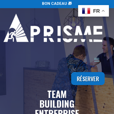
BON CADEAU 🎁
FR
RÉSERVER
TEAM
BUILDING
ENTREPRISE