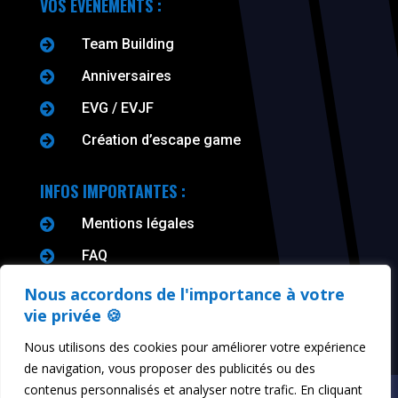
VOS ÉVÈNEMENTS :
Team Building

Anniversaires

EVG / EVJF

Création d’escape game

INFOS IMPORTANTES :
Mentions légales

FAQ

CGV

Nous accordons de l'importance à votre
vie privée 🍪
Nous utilisons des cookies pour améliorer votre expérience
de navigation, vous proposer des publicités ou des
contenus personnalisés et analyser notre trafic. En cliquant